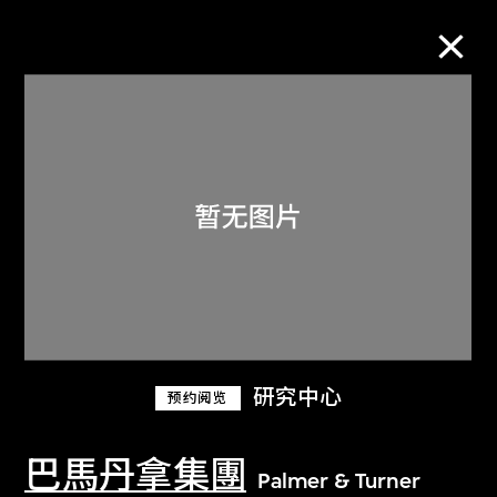
M+藏品
进一步筛选
搜索
关于M+藏品
研究中心
预约阅览
探索世界顶级的二十及二十一世纪视觉
文化藏品。
巴馬丹拿集團
Palmer & Turner