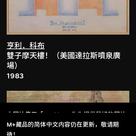
亨利．科布
雙子摩天樓！（美國達拉斯噴泉廣
場）
1983
本网站使用「Cookies」为你提供最好的网站
体验。
M+藏品的简体中文内容仍在更新，敬请期
了解更多
待！