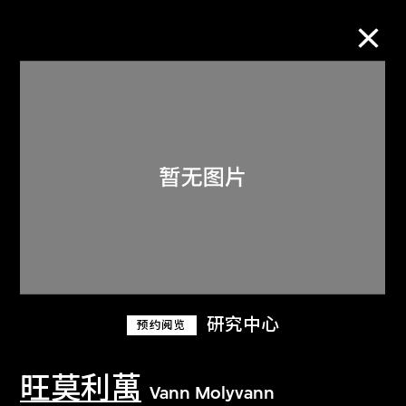
M+藏品
进一步筛选
搜索
关于M+藏品
研究中心
预约阅览
探索世界顶级的二十及二十一世纪视觉
文化藏品。
旺莫利萬
Vann Molyvann