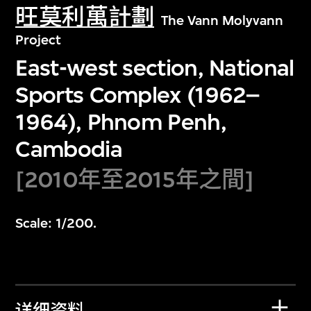
旺莫利萬計劃
The Vann Molyvann
Project
East-west section, National
Sports Complex (1962–
1964), Phnom Penh,
Cambodia
[2010年至2015年之間]
Scale: 1/200.
详细资料