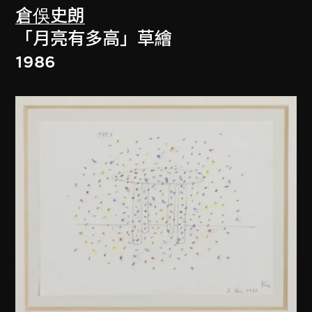
倉俁史朗
「月亮有多高」草繪
1986