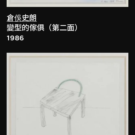
倉俁史朗
變型的傢俱（第二面）
1986