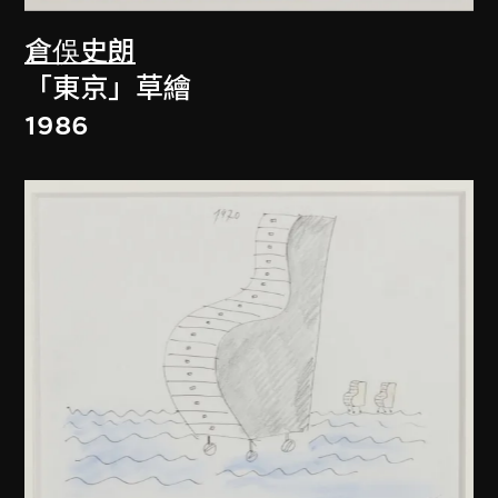
倉俁史朗
「東京」草繪
1986