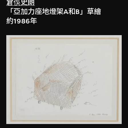
倉俁史朗
「亞加力座地燈架A和B」草繪
約1986年