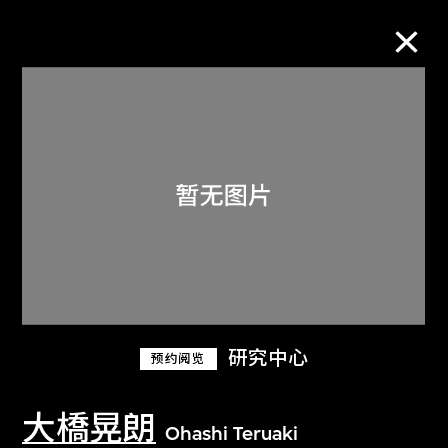
M+藏品
进一步筛选
搜索
关于M+藏品
研究中心
预约阅览
探索世界顶级的二十及二十一世纪视觉
文化藏品。
大橋晃朗
Ohashi Teruaki