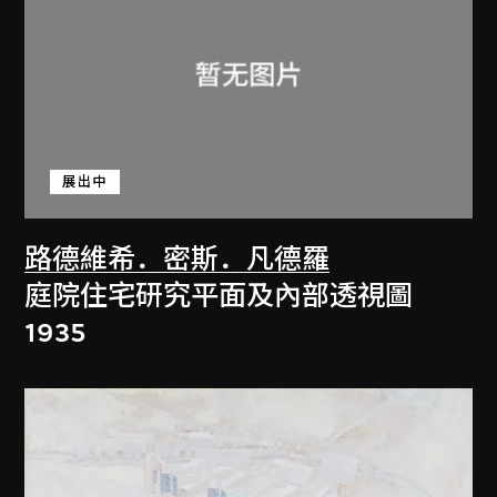
展出中
路德維希．密斯．凡德羅
庭院住宅研究平面及內部透視圖
1935