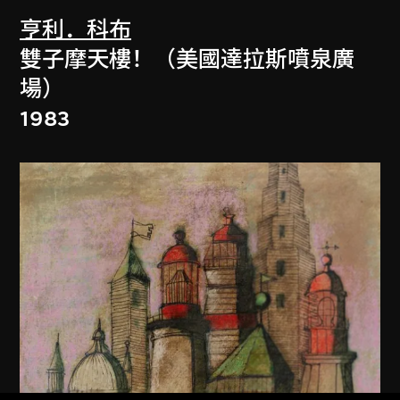
亨利．科布
雙子摩天樓！（美國達拉斯噴泉廣
場）
1983