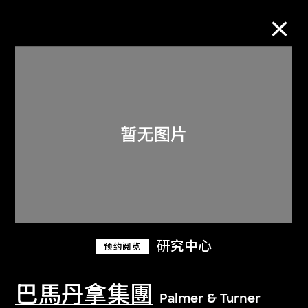
M+藏品
进一步筛选
搜索
关于M+藏品
研究中心
预约阅览
探索世界顶级的二十及二十一世纪视觉
文化藏品。
巴馬丹拿集團
Palmer & Turner