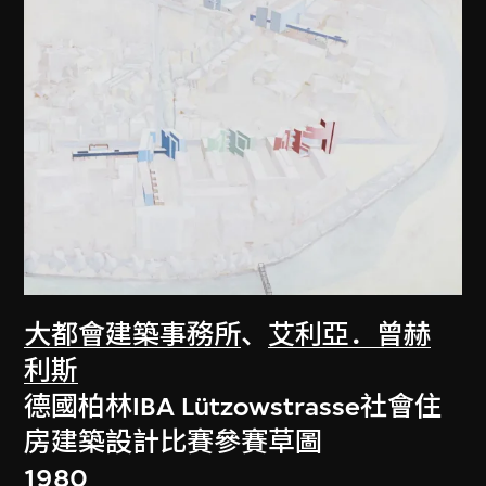
大都會建築事務所
、
艾利亞．曾赫
利斯
德國柏林IBA Lützowstrasse社會住
房建築設計比賽參賽草圖
1980