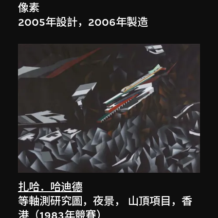
像素
2005年設計，2006年製造
扎哈．哈迪德
等軸測研究圖，夜景， 山頂項目，香
港（1983年競賽）