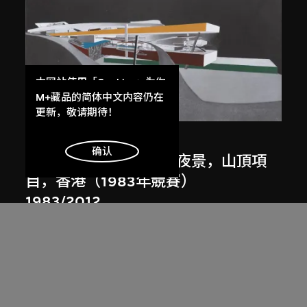
本网站使用「Cookies」为你
提供最好的网站体验。
M+藏品的简体中文内容仍在
展出中
了解更多
更新，敬请期待！
扎哈．哈迪德
明白
确认
斜坡入口／坡度入口，夜景，山頂項
目，香港（1983年競賽）
1983/2012