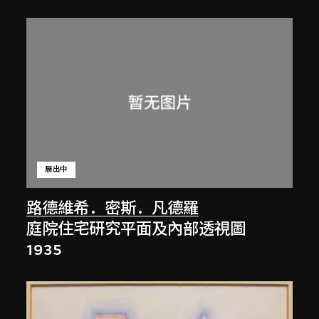
展出中
路德維希．密斯．凡德羅
庭院住宅研究平面及內部透視圖
1935