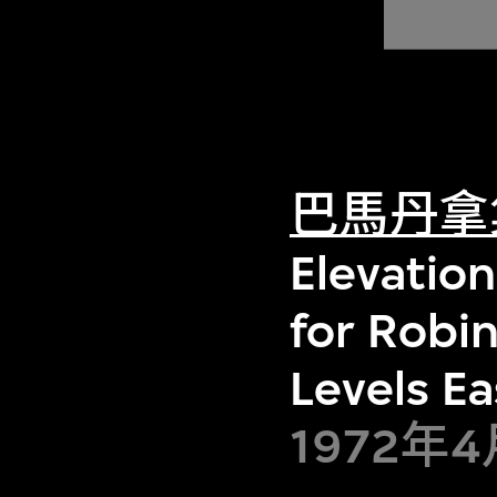
巴馬丹拿
Elevation
for Robi
Levels E
1972年