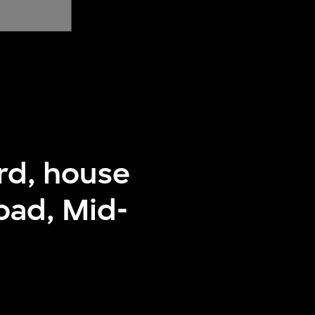
ard, house
oad, Mid-