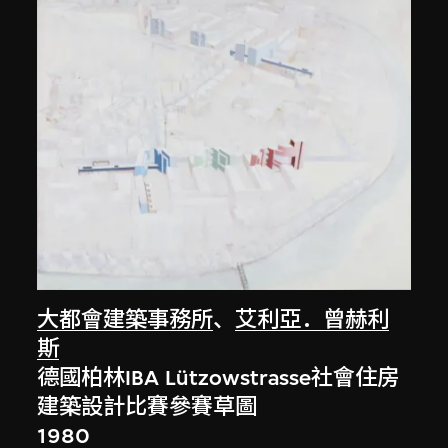
大都會建築事務所
、
艾利亞．曾赫利
斯
德國柏林IBA Lützowstrasse社會住房
建築設計比賽參賽草圖
1980