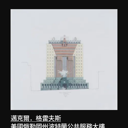
邁克爾．格雷夫斯
美國俄勒岡州波特蘭公共服務大樓