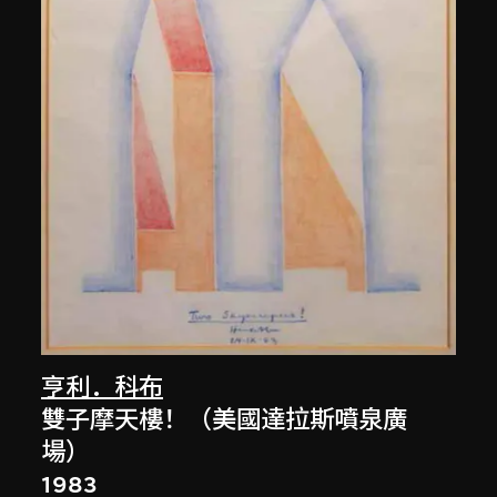
亨利．科布
雙子摩天樓！（美國達拉斯噴泉廣
場）
1983