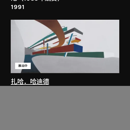
1991
展出中
扎哈．哈迪德
庭院日景，山頂項目，香港（1983年
競賽）
1983/2012