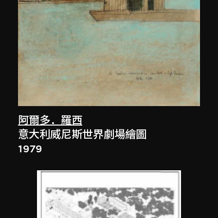
阿爾多．羅西
意大利威尼斯世界劇場繪圖
1979