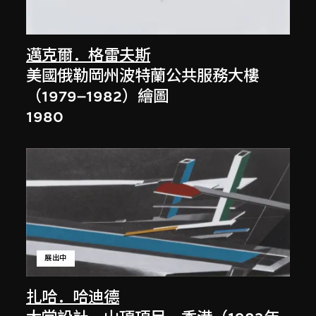
邁克爾．格雷夫斯
美國俄勒岡州波特蘭公共服務大樓
（1979–1982）繪圖
1980
展出中
扎哈．哈迪德