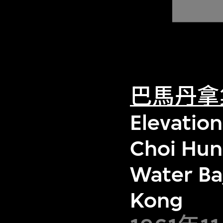
巴馬丹拿
Elevation
Choi Hun
Water Ba
Kong