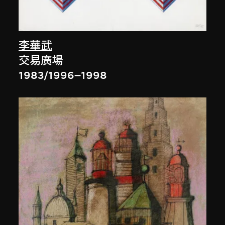
李華武
交易廣場
1983/1996–1998