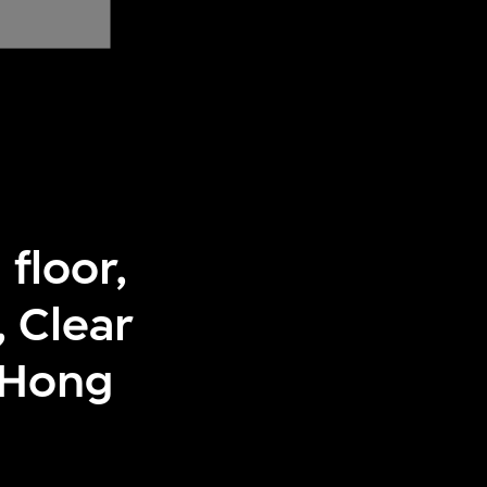
 floor,
 Clear
 Hong