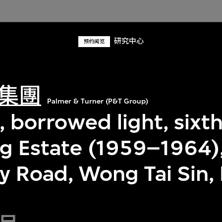
研究中心
预约阅览
集團
Palmer & Turner (P&T Group)
, borrowed light, sixth
g Estate (1959–1964),
y Road, Wong Tai Sin,