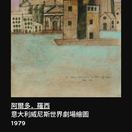
阿爾多．羅西
意大利威尼斯世界劇場繪圖
1979