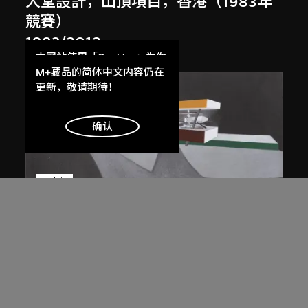
大堂設計，山頂項目，香港（1983年
競賽）
1983/2012
本网站使用「Cookies」为你
提供最好的网站体验。
M+藏品的简体中文内容仍在
了解更多
更新，敬请期待！
明白
确认
展出中
扎哈．哈迪德
斜坡入口／坡度入口，夜景，山頂項
目，香港（1983年競賽）
1983/2012