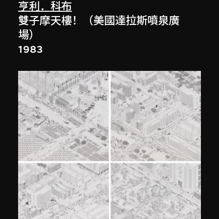
亨利．科布
雙子摩天樓！（美國達拉斯噴泉廣
場）
1983