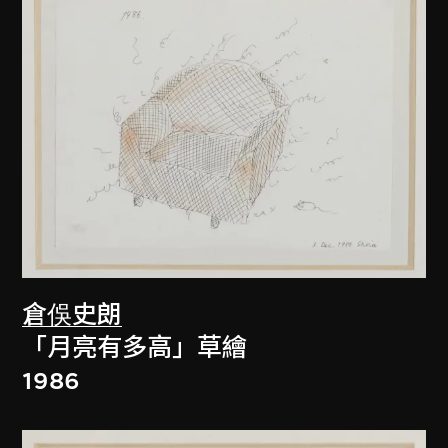
倉俁史朗
「月亮有多高」草繪
1986