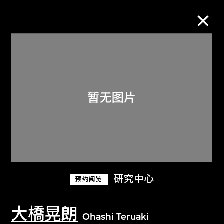
M+藏品
进一步筛选
搜索
关于M+藏品
研究中心
预约阅览
探索世界顶级的二十及二十一世纪视觉
文化藏品。
大橋晃朗
Ohashi Teruaki