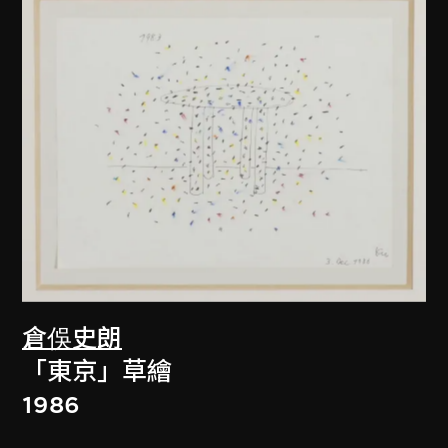
倉俁史朗
「東京」草繪
1986