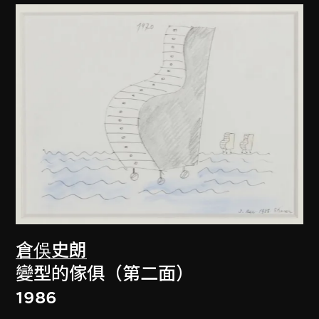
倉俁史朗
變型的傢俱（第二面）
1986