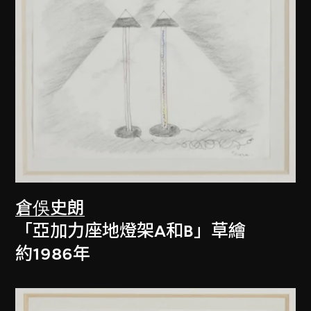
倉俁史朗
「亞加力座地燈架A和B」草繪
約1986年