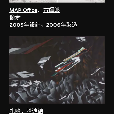
MAP Office
、
古儒郎
像素
2005年設計，2006年製造
扎哈．哈迪德