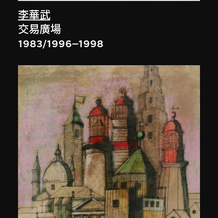
李華武
交易廣場
1983/1996–1998