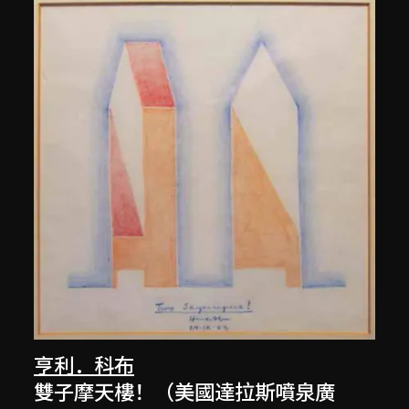
亨利．科布
雙子摩天樓！（美國達拉斯噴泉廣