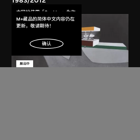
1983/2012
本网站使用「Cookies」为你
提供最好的网站体验。
M+藏品的简体中文内容仍在
了解更多
更新，敬请期待！
明白
确认
展出中
扎哈．哈迪德
斜坡入口／坡度入口，夜景，山頂項
目，香港（1983年競賽）
1983/2012