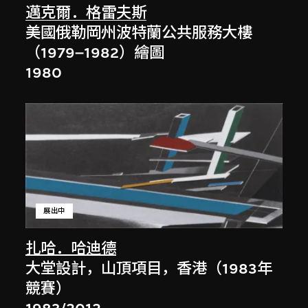
邁克爾．格雷夫斯
美國俄勒岡州波特蘭公共服務大樓
（1979–1982）繪圖
1980
展出中
扎哈．哈迪德
大堂設計，山頂項目，香港（1983年
競賽）