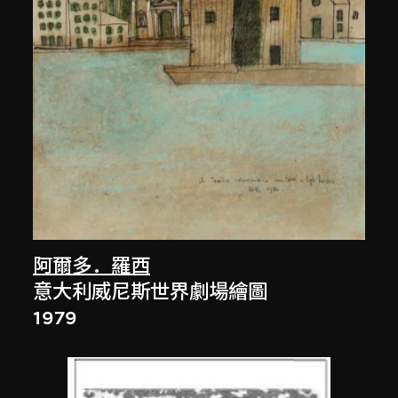
阿爾多．羅西
意大利威尼斯世界劇場繪圖
1979