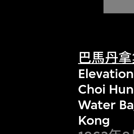
巴馬丹拿
Elevation
Choi Hun
Water Ba
Kong