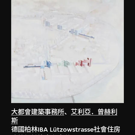
大都會建築事務所
、
艾利亞．曾赫利
斯
德國柏林IBA Lützowstrasse社會住房