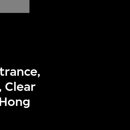
ntrance,
 Clear
 Hong