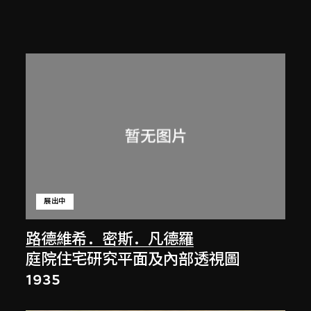
展出中
路德維希．密斯．凡德羅
庭院住宅研究平面及內部透視圖
1935