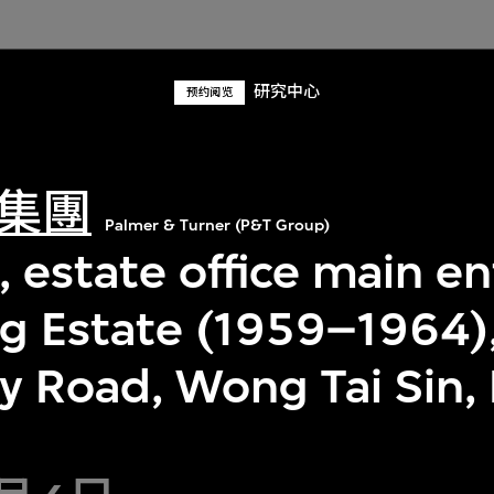
研究中心
预约阅览
集團
Palmer & Turner (P&T Group)
, estate office main e
g Estate (1959–1964),
y Road, Wong Tai Sin,