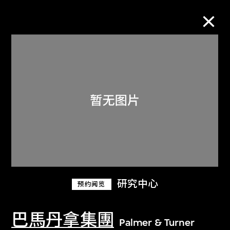
M+藏品
进一步筛选
搜索
关于M+藏品
研究中心
预约阅览
探索世界顶级的二十及二十一世纪视觉
文化藏品。
巴馬丹拿集團
Palmer & Turner