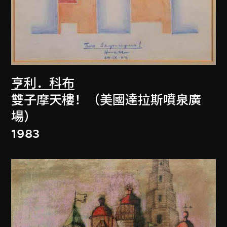
亨利．科布
雙子摩天樓！（美國達拉斯噴泉廣
場）
1983