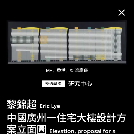
M+藏品
进一步筛选
搜索
M+，香港，© 梁慶儀
研究中心
预约阅览
关于M+藏品
黎錦超
Eric Lye
探索世界顶级的二十及二十一世纪视觉
中國廣州一住宅大樓設計方
文化藏品。
案立面圖
Elevation, proposal for a