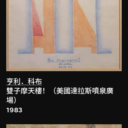
亨利．科布
雙子摩天樓！（美國達拉斯噴泉廣
場）
1983