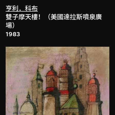
亨利．科布
雙子摩天樓！（美國達拉斯噴泉廣
場）
1983