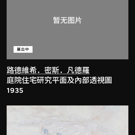
展出中
路德維希．密斯．凡德羅
庭院住宅研究平面及內部透視圖
1935