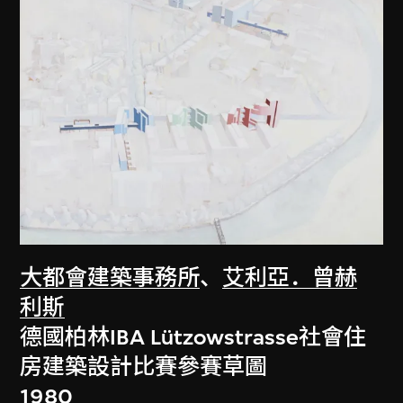
大都會建築事務所
、
艾利亞．曾赫
利斯
德國柏林IBA Lützowstrasse社會住
房建築設計比賽參賽草圖
1980