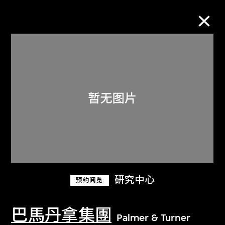
M+藏品
进一步筛选
搜索
关于M+藏品
研究中心
预约阅览
探索世界顶级的二十及二十一世纪视觉
文化藏品。
巴馬丹拿集團
Palmer & Turner