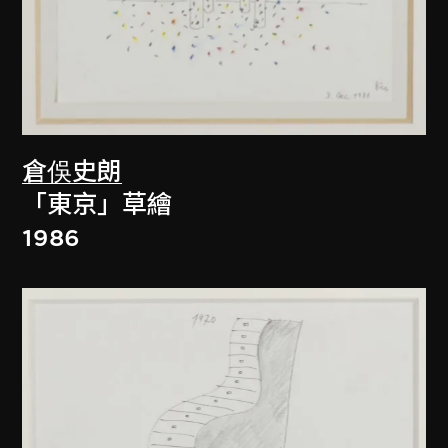
倉俁史朗
「東京」草繪
1986