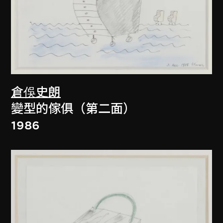
倉俁史朗
變型的傢俱（第二面）
1986