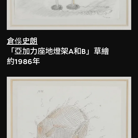
倉俁史朗
「亞加力座地燈架A和B」草繪
約1986年