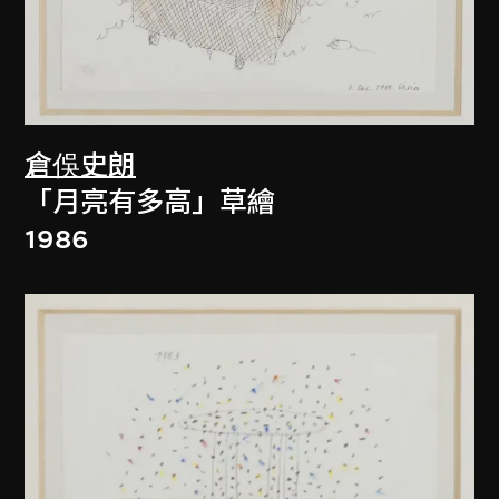
倉俁史朗
「月亮有多高」草繪
1986