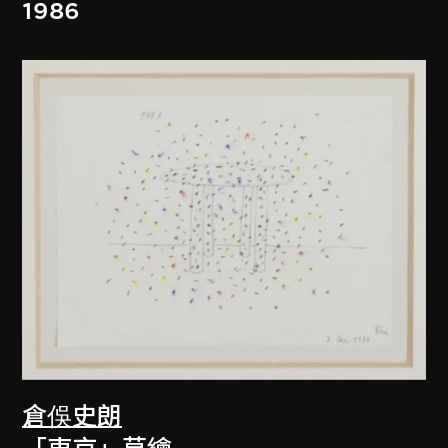
1986
倉俁史朗