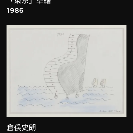
「東京」草繪
1986
倉俁史朗