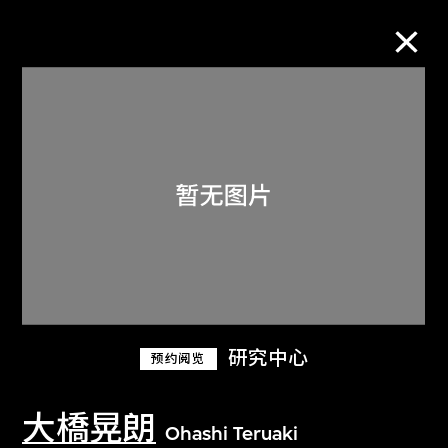
M+藏品
进一步筛选
搜索
关于M+藏品
研究中心
预约阅览
探索世界顶级的二十及二十一世纪视觉
文化藏品。
大橋晃朗
Ohashi Teruaki