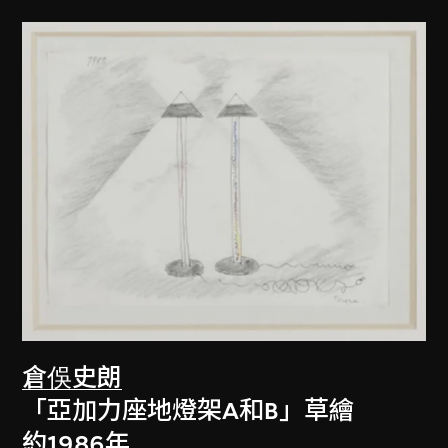
倉俁史朗
「亞加力座地燈架A和B」草繪
約1986年