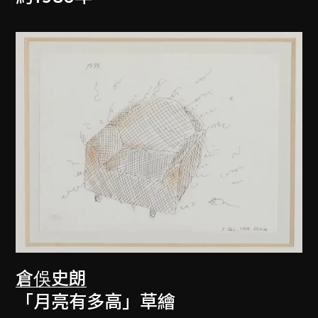
倉俁史朗
「月亮有多高」草繪