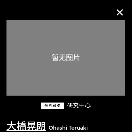
M+藏品
进一步筛选
搜索
关于M+藏品
研究中心
预约阅览
探索世界顶级的二十及二十一世纪视觉
文化藏品。
大橋晃朗
Ohashi Teruaki