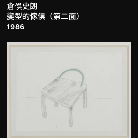
倉俁史朗
變型的傢俱（第二面）
1986