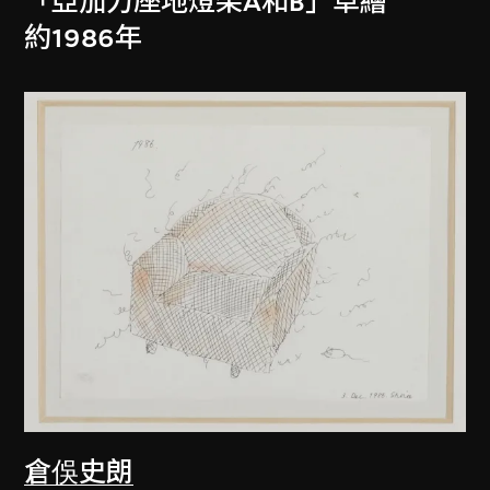
「亞加力座地燈架A和B」草繪
約1986年
倉俁史朗