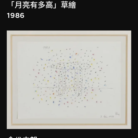
「月亮有多高」草繪
1986