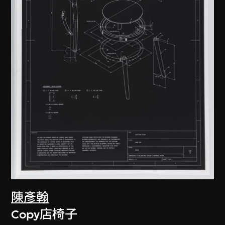
陳彥翰
Copy店椅子