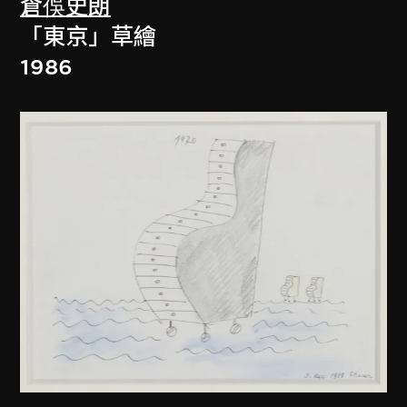
倉俁史朗
「東京」草繪
1986