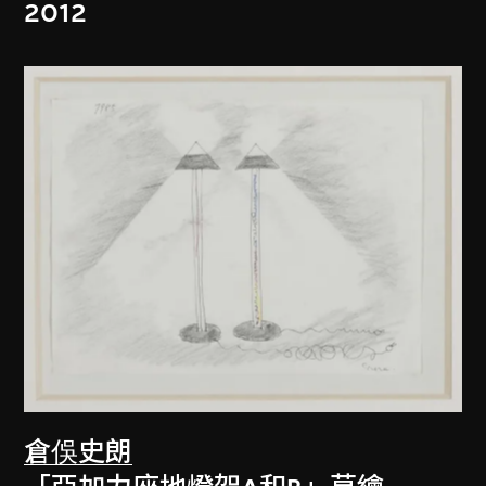
2012
倉俁史朗