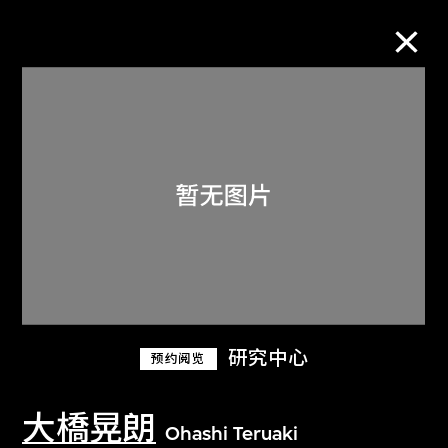
M+藏品
进一步筛选
搜索
关于M+藏品
研究中心
预约阅览
探索世界顶级的二十及二十一世纪视觉
文化藏品。
大橋晃朗
Ohashi Teruaki