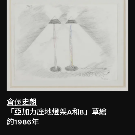
倉俁史朗
「亞加力座地燈架A和B」草繪
約1986年