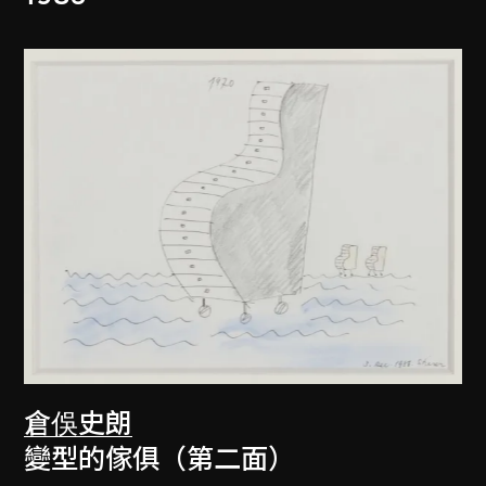
倉俁史朗
變型的傢俱（第二面）