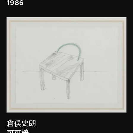
1986
倉俁史朗