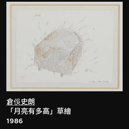
倉俁史朗
「月亮有多高」草繪
1986