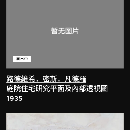
展出中
路德維希．密斯．凡德羅
庭院住宅研究平面及內部透視圖
1935