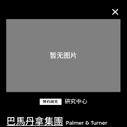
M+藏品
进一步筛选
搜索
关于M+藏品
研究中心
预约阅览
探索世界顶级的二十及二十一世纪视觉
文化藏品。
巴馬丹拿集團
Palmer & Turner