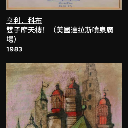
亨利．科布
雙子摩天樓！（美國達拉斯噴泉廣
場）
1983