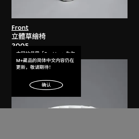
Front
立體草繪椅
2005
本网站使用「Cookies」为你
提供最好的网站体验。
M+藏品的简体中文内容仍在
了解更多
更新，敬请期待！
明白
确认