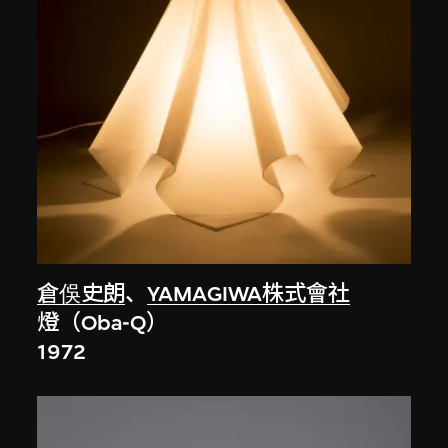
倉俁史朗
、
YAMAGIWA株式會社
燈（Oba-Q）
1972