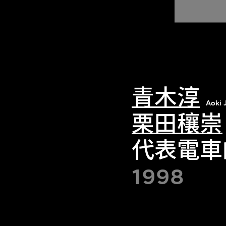
青木淳
Aoki 
栗田穰崇
代表電車
1998