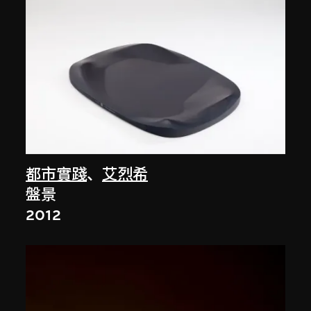
都市實踐
、
艾烈希
盤景
2012