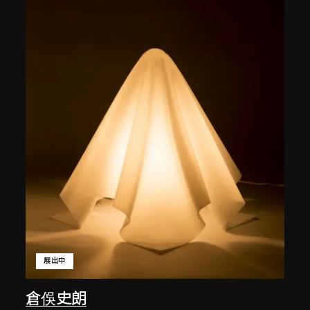
展出中
倉俁史朗