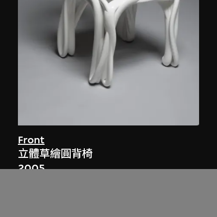
Front
立體草繪圓背椅
2005