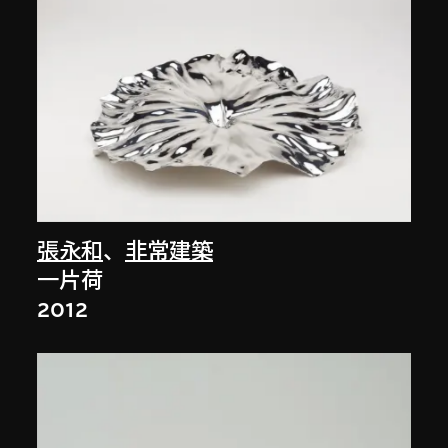
張永和
、
非常建築
一片荷
2012