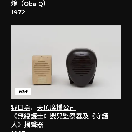
燈（Oba-Q）
1972
展出中
野口勇
、
天頂廣播公司
《無線護士》嬰兒監察器及《守護
人》揚聲器