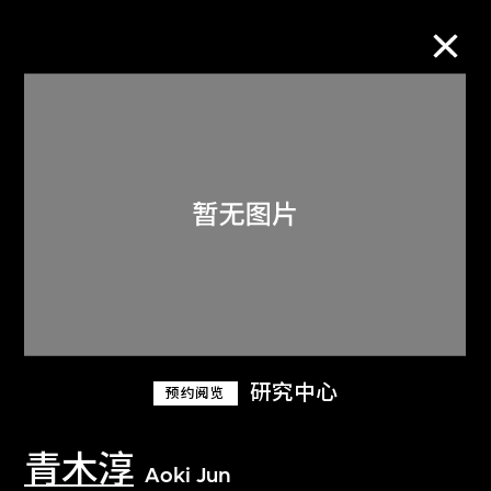
M+藏品
进一步筛选
搜索
关于M+藏品
研究中心
预约阅览
探索世界顶级的二十及二十一世纪视觉
文化藏品。
青木淳
Aoki Jun