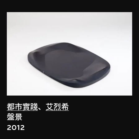
都市實踐
、
艾烈希
盤景
2012