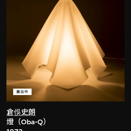
展出中
倉俁史朗
燈（Oba-Q）