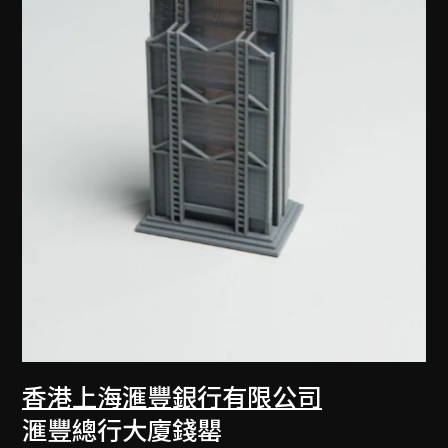
香港上海滙豐銀行有限公司
滙豐總行大廈錢罌