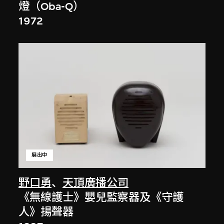
燈（Oba-Q）
1972
展出中
野口勇
、
天頂廣播公司
《無線護士》嬰兒監察器及《守護
人》揚聲器