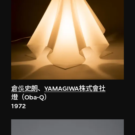
倉俁史朗
、
YAMAGIWA株式會社
燈（Oba-Q）
1972