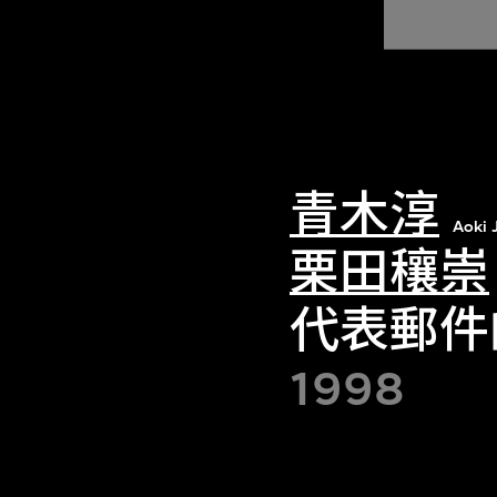
青木淳
Aoki 
栗田穰崇
代表郵件
1998