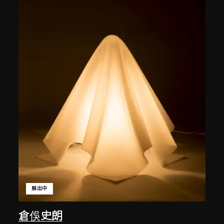
展出中
倉俁史朗