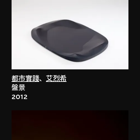
都市實踐
、
艾烈希
盤景
2012