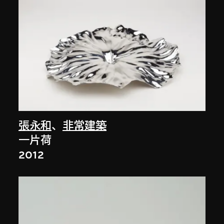
張永和
、
非常建築
一片荷
2012