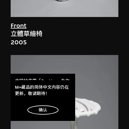
Front
立體草繪椅
2005
本网站使用「Cookies」为你
提供最好的网站体验。
M+藏品的简体中文内容仍在
了解更多
更新，敬请期待！
明白
确认