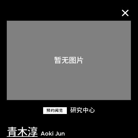
M+藏品
进一步筛选
搜索
关于M+藏品
研究中心
预约阅览
探索世界顶级的二十及二十一世纪视觉
文化藏品。
青木淳
Aoki Jun