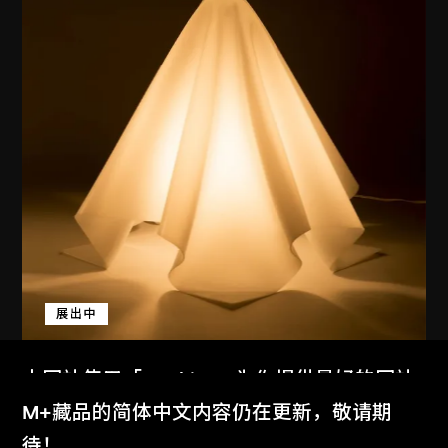
展出中
本网站使用「Cookies」为你提供最好的网站
倉俁史朗
体验。
M+藏品的简体中文内容仍在更新，敬请期
燈（Oba-Q）
了解更多
待！