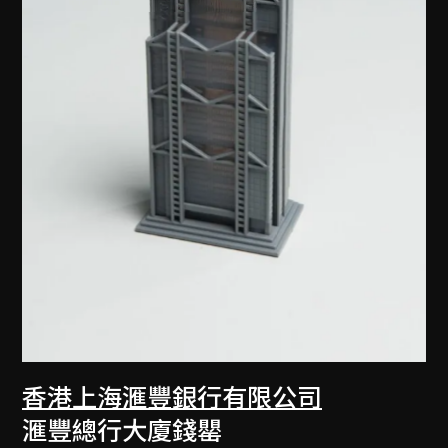
香港上海滙豐銀行有限公司
滙豐總行大廈錢罌