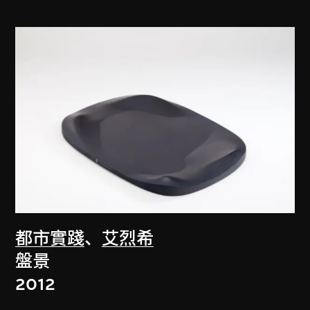
都市實踐
、
艾烈希
盤景
2012