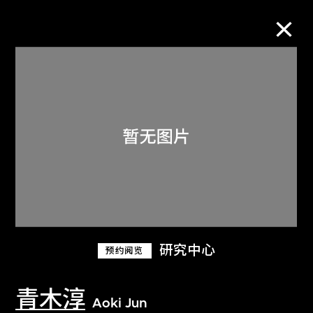
M+藏品
进一步筛选
搜索
关于M+藏品
研究中心
预约阅览
探索世界顶级的二十及二十一世纪视觉
文化藏品。
青木淳
Aoki Jun