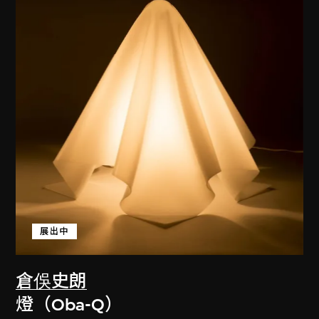
展出中
倉俁史朗
燈（Oba-Q）