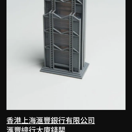
香港上海滙豐銀行有限公司
滙豐總行大廈錢罌