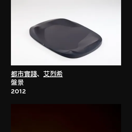
都市實踐
、
艾烈希
盤景
2012