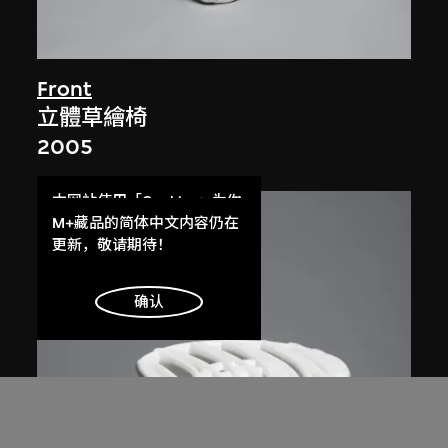
Front
立體草繪椅
2005
本网站使用「Cookies」为你
提供最好的网站体验。
M+藏品的简体中文内容仍在
了解更多
更新，敬请期待！
明白
确认