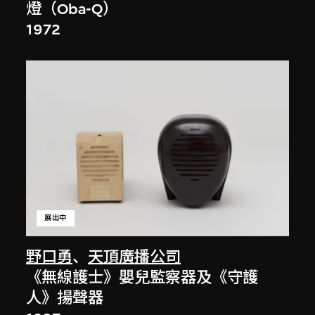
燈（Oba-Q）
1972
展出中
野口勇
、
天頂廣播公司
《無線護士》嬰兒監察器及《守護
人》揚聲器