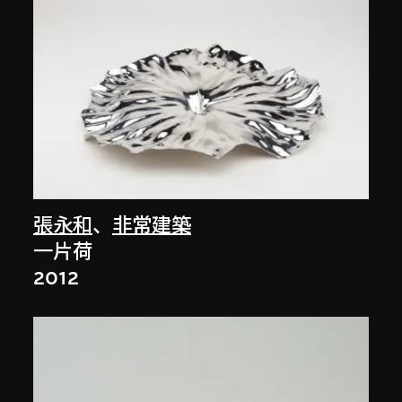
張永和
、
非常建築
一片荷
2012