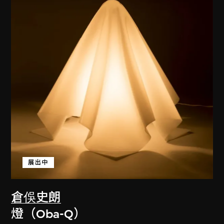
展出中
倉俁史朗
燈（Oba-Q）