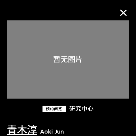
M+藏品
进一步筛选
搜索
关于M+藏品
研究中心
预约阅览
探索世界顶级的二十及二十一世纪视觉
文化藏品。
青木淳
Aoki Jun