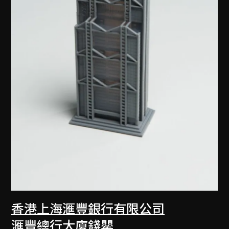
香港上海滙豐銀行有限公司
滙豐總行大廈錢罌