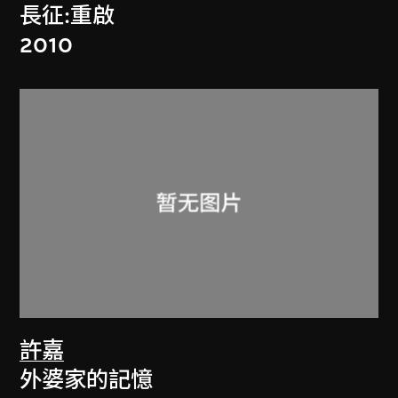
長征:重啟
2010
許嘉
外婆家的記憶