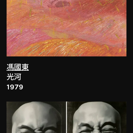
馮國東
光河
1979