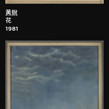
黃銳
花
1981