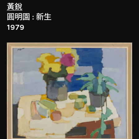
黃銳
圓明園 : 新生
1979