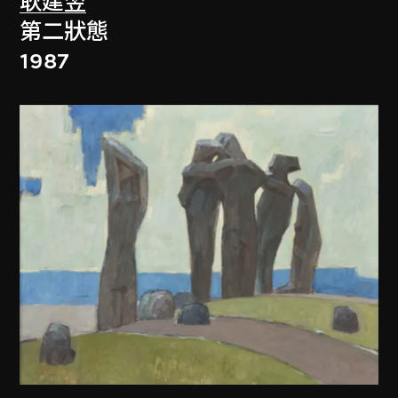
耿建翌
第二狀態
1987