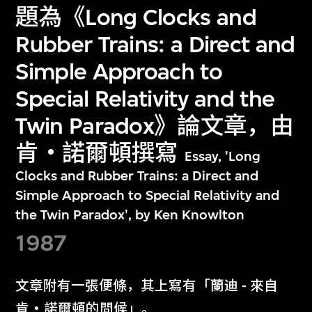
題為《Long Clocks and
Rubber Trains: a Direct and
Simple Approach to
Special Relativity and the
Twin Paradox》論文章，由
肯‧諾爾頓撰寫
Essay, 'Long
Clocks and Rubber Trains: a Direct and
Simple Approach to Special Relativity and
the Twin Paradox', by Ken Knowlton
1987
文章附有一張便條，其上寫有「蘭迪 - 來自
肯‧諾爾頓的問候」。