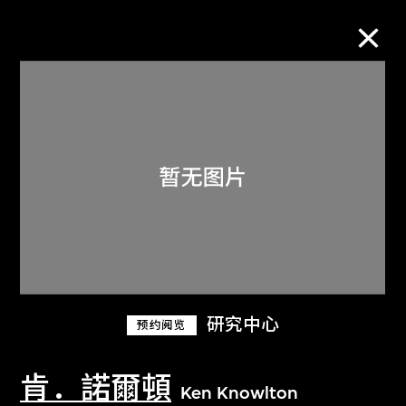
M+藏品
进一步筛选
搜索
关于M+藏品
研究中心
预约阅览
探索世界顶级的二十及二十一世纪视觉
文化藏品。
肯．諾爾頓
Ken Knowlton