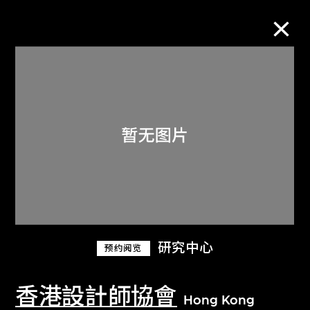
M+藏品
进一步筛选
搜索
关于M+藏品
研究中心
预约阅览
探索世界顶级的二十及二十一世纪视觉
文化藏品。
香港設計師協會
Hong Kong