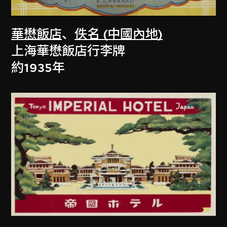
華懋飯店
、
佚名 (中國內地)
上海華懋飯店行李牌
約1935年