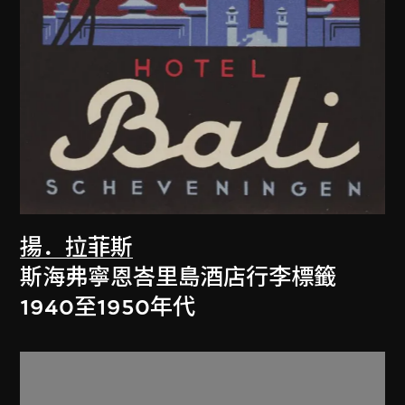
揚．拉菲斯
斯海弗寧恩峇里島酒店行李標籤
1940至1950年代