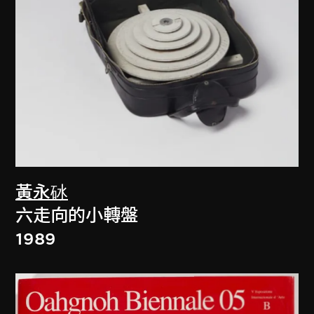
黃永砅
六走向的小轉盤
1989