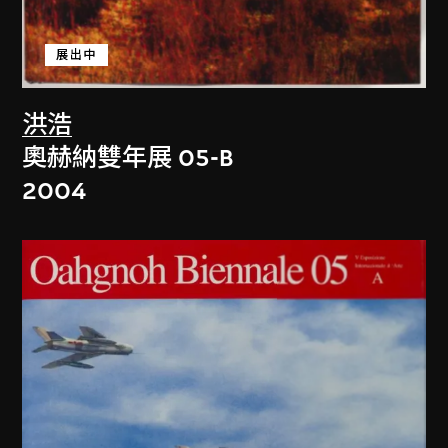
展出中
洪浩
奧赫納雙年展 05-B
2004