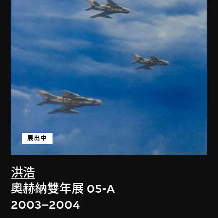
展出中
洪浩
奧赫納雙年展 05-A
2003–2004