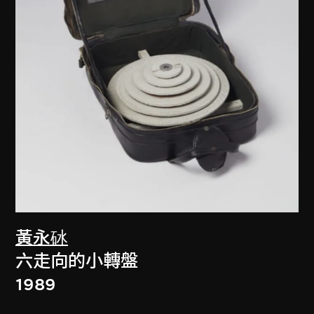
黃永砅
六走向的小轉盤
1989