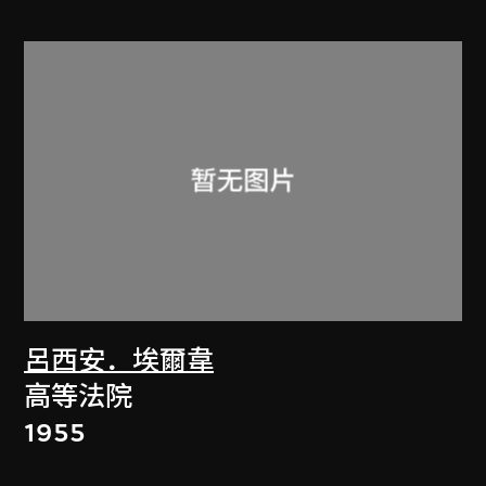
呂西安．埃爾韋
高等法院
1955