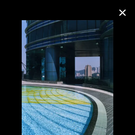
M+藏品
进一步筛选
搜索
关于M+藏品
探索世界顶级的二十及二十一世纪视觉
文化藏品。