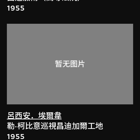
1955
呂西安．埃爾韋
勒·柯比意巡視昌迪加爾工地
1955