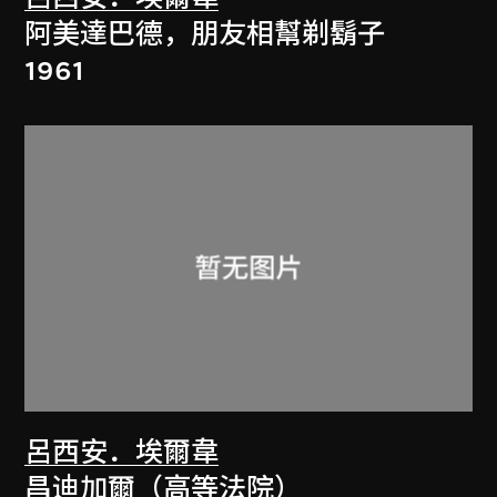
阿美達巴德，朋友相幫剃鬍子
1961
呂西安．埃爾韋
昌迪加爾（高等法院）