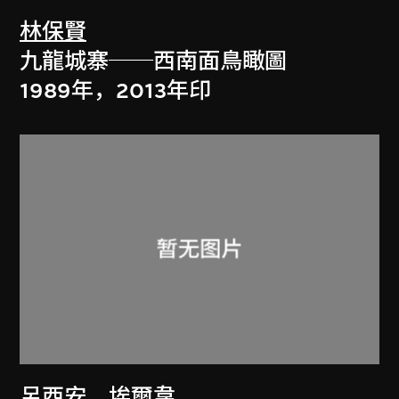
林保賢
九龍城寨──西南面鳥瞰圖
1989年，2013年印
呂西安．埃爾韋