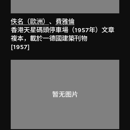
佚名（歐洲）
、
費雅倫
香港天星碼頭停車場（1957年）文章
複本，載於一德國建築刊物
[1957]