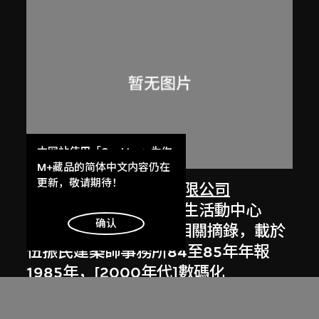
本网站使用「Cookies」为你
提供最好的网站体验。
M+藏品的简体中文内容仍在
了解更多
更新，敬请期待！
劉榮廣伍振民建築師有限公司
香港中文大學眾志堂學生活動中心
明白
确认
（約1970至1972年）相關摘錄，載於
伍振民建築師事務所84至85年年報
1985年，[2000年代]數碼化