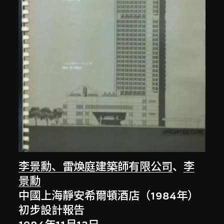
李景勳、雷煥庭建築師有限公司
、
李
景勳
中國上海靜安希爾頓酒店（1984年）
初步設計報告