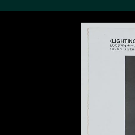
搜索M+藏品
Sea
19,052个结果
进一步筛选
关于M+藏品
探索世界顶级的二十及二十
一世纪视觉文化藏品。