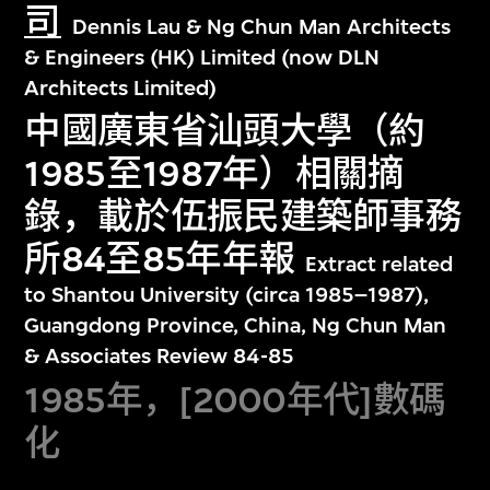
司
Dennis Lau & Ng Chun Man Architects
& Engineers (HK) Limited (now DLN
Architects Limited)
中國廣東省汕頭大學（約
1985至1987年）相關摘
錄，載於伍振民建築師事務
所84至85年年報
Extract related
to Shantou University (circa 1985–1987),
Guangdong Province, China, Ng Chun Man
& Associates Review 84-85
1985年，[2000年代]數碼
化