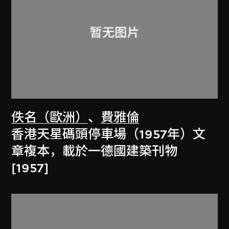
佚名（歐洲）
、
費雅倫
香港天星碼頭停車場（1957年）文
章複本，載於一德國建築刊物
[1957]