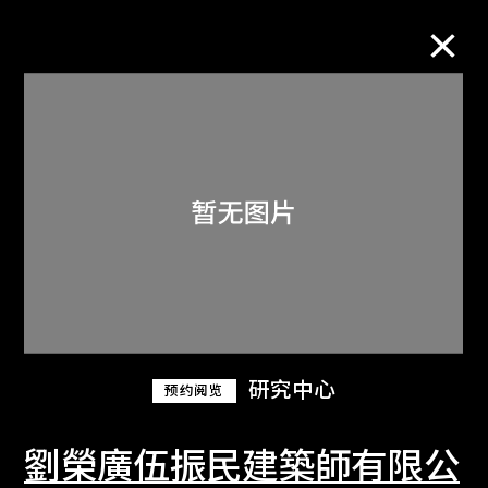
M+藏品
进一步筛选
搜索
关于M+藏品
研究中心
预约阅览
探索世界顶级的二十及二十一世纪视觉
文化藏品。
劉榮廣伍振民建築師有限公