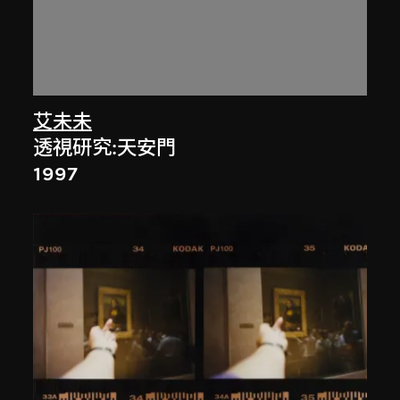
艾未未
透視研究:天安門
1997