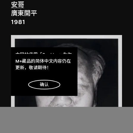
安哥
廣東開平
1981
本网站使用「Cookies」为你
提供最好的网站体验。
M+藏品的简体中文内容仍在
了解更多
更新，敬请期待！
明白
确认