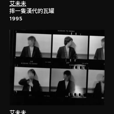
艾未未
摔一隻漢代的瓦罐
1995
艾未未