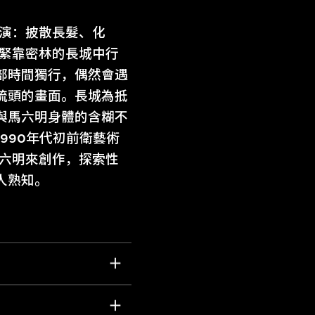
展演：披散長髮、化
段緊靠密林的長城中行
部時間獨行，偶然會遇
梳頭的畫面。長城為抵
與馬六明身體的含糊不
990年代初前衛藝術
馬六明來創作，探索性
人熟知。