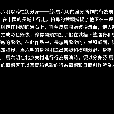
馬六明以跨性別分身──芬·馬六明的身分所作的行為
明，在中國的長城上行走。俯瞰的鏡頭捕捉了他正在一
赤腳走在粗糙的岩石上，直至皮膚開始破損流血；他大
有拍成彩色錄像，錄像開頭捕捉了他在城牆下塗唇膏和
權威的象徵。在此作品中，長城所象徵的力量和堅固，
定疆界，馬六明的身體則提出質疑和模糊分野。身為1
員，馬六明在北京東村進行行為展演時，便以分身芬·
村的藝術家正以富實驗色彩的行為藝術和身體創作所為