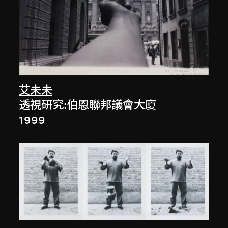
艾未未
透視研究:伯恩聯邦議會大廈
1999