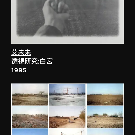
艾未未
透視研究:白宮
1995