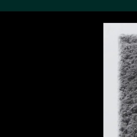
搜索M+藏品
Sea
19,052个结果
进一步筛选
关于M+藏品
探索世界顶级的二十及二十
一世纪视觉文化藏品。