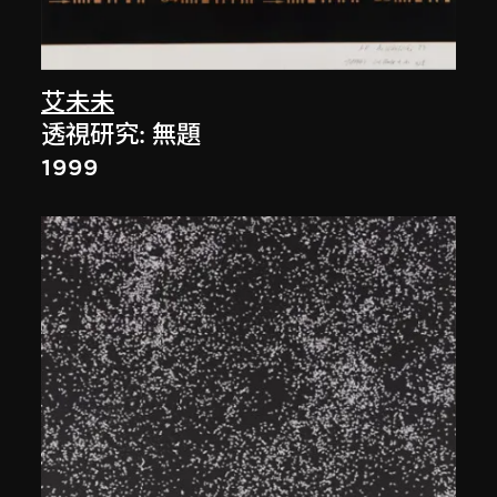
艾未未
透視研究: 無題
1999