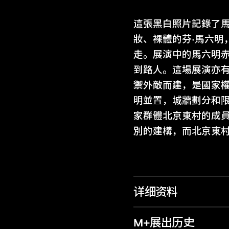
這張黑白照片記錄了
妝、裸體的芬·馬六
走。展演中的馬六明
到路人。這場展演亦
禦外敵而建，是國家
明並置，城牆劃分和限
家群體北京東村的成
別的建構，而北京東
详细资料
M+展出历史