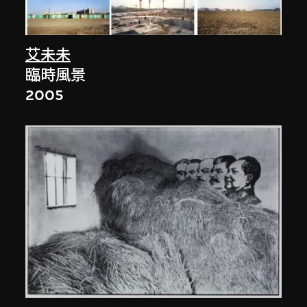
艾未未
臨時風景
2005