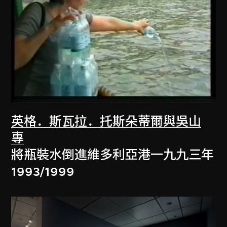
英格．斯瓦拉．托斯朵蒂爾與吳山
專
將瓶裝水倒進維多利亞港一九九三年
1993/1999