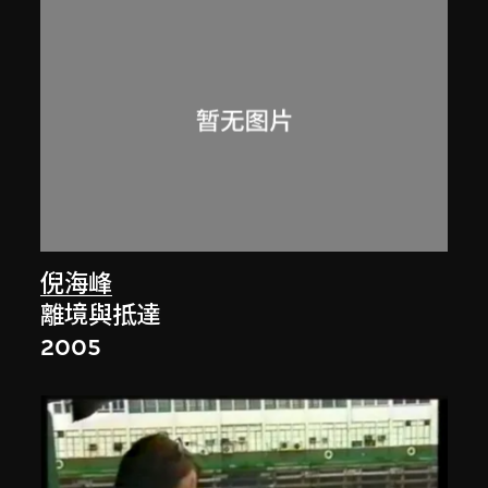
倪海峰
離境與抵達
2005