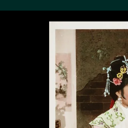
搜索M+藏品
Sea
19,052个结果
进一步筛选
关于M+藏品
探索世界顶级的二十及二十
一世纪视觉文化藏品。