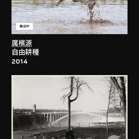
展出中
厲檳源
自由耕種
2014