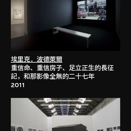
埃里克．波德萊爾
重信命、重信房子、足立正生的長征
記，和那影像全無的二十七年
2011