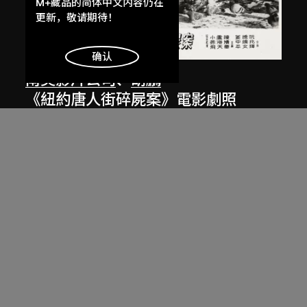
提供最好的网站体验。
M+藏品的简体中文内容仍在
了解更多
更新，敬请期待！
明白
确认
南美影片公司
、
胡鵬
《紐約唐人街碎屍案》電影劇照
1961年12月26日