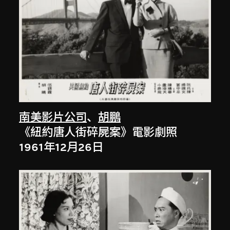
南美影片公司
、
胡鵬
《紐約唐人街碎屍案》電影劇照
1961年12月26日