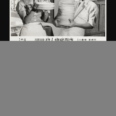
南美影片公司
、
胡鵬
《紐約唐人街碎屍案》電影劇照
1961年12月26日