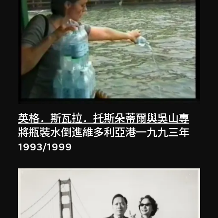
英格．斯瓦拉．托斯朵蒂爾與吳山專
將瓶裝水倒進維多利亞港一九九三年
1993/1999