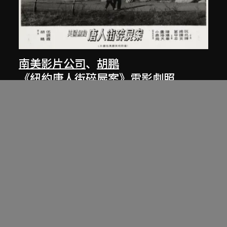
南美影片公司
、
胡鵬
《紐約唐人街碎屍案》電影劇照
1961年12月26日