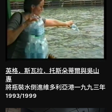
英格．斯瓦拉．托斯朵蒂爾與吳山
專
將瓶裝水倒進維多利亞港一九九三年
1993/1999