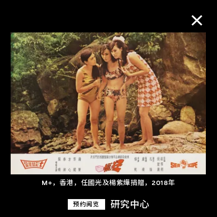
M+藏品
进一步筛选
搜索
关于M+藏品
探索世界顶级的二十及二十一世纪视觉
M+，香港，任國光及楊紫燁捐贈，2018年
文化藏品。
研究中心
预约阅览