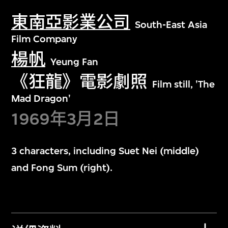
東南亞影業公司
South-East Asia
Film Company
楊帆
Yeung Fan
《狂龍》電影劇照
Film still, 'The
Mad Dragon'
1969年3月2日
3 characters, including Suet Nei (middle)
and Fong Sum (right).