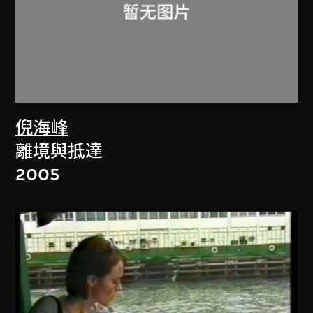
倪海峰
離境與抵達
2005