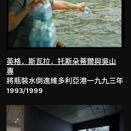
英格．斯瓦拉．托斯朵蒂爾與吳山
專
將瓶裝水倒進維多利亞港一九九三年
1993/1999