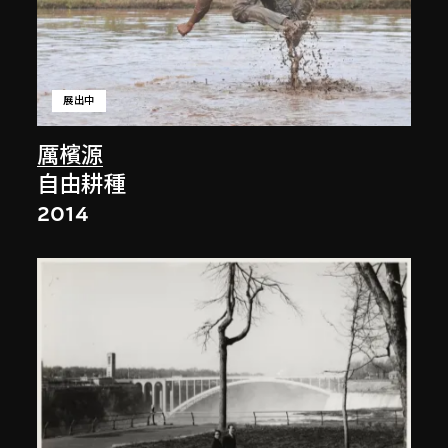
展出中
厲檳源
自由耕種
2014