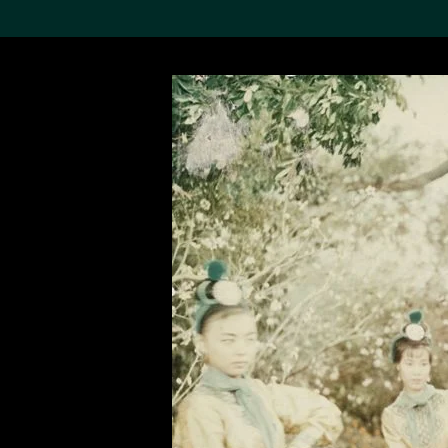
搜索M+藏品
Sea
19,052个结果
进一步筛选
关于M+藏品
探索世界顶级的二十及二十
一世纪视觉文化藏品。