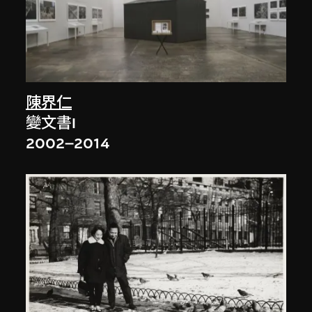
陳界仁
變文書I
2002–2014