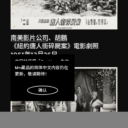
南美影片公司
、
胡鵬
《紐約唐人街碎屍案》電影劇照
1961年12月26日
本网站使用「Cookies」为你
提供最好的网站体验。
M+藏品的简体中文内容仍在
了解更多
更新，敬请期待！
明白
确认