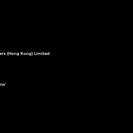
rs (Hong Kong) Limited
rms'