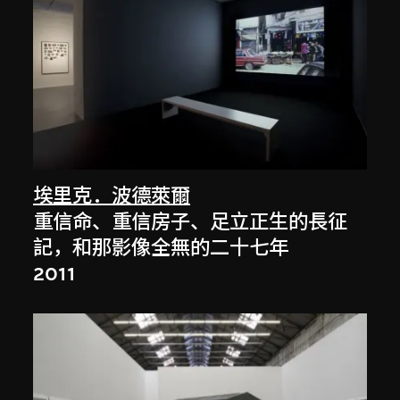
埃里克．波德萊爾
重信命、重信房子、足立正生的長征
記，和那影像全無的二十七年
2011