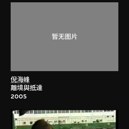
倪海峰
離境與抵達
2005