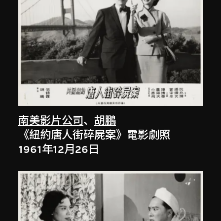
南美影片公司
、
胡鵬
《紐約唐人街碎屍案》電影劇照
1961年12月26日