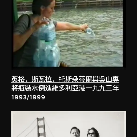
英格．斯瓦拉．托斯朵蒂爾與吳山專
將瓶裝水倒進維多利亞港一九九三年
1993/1999