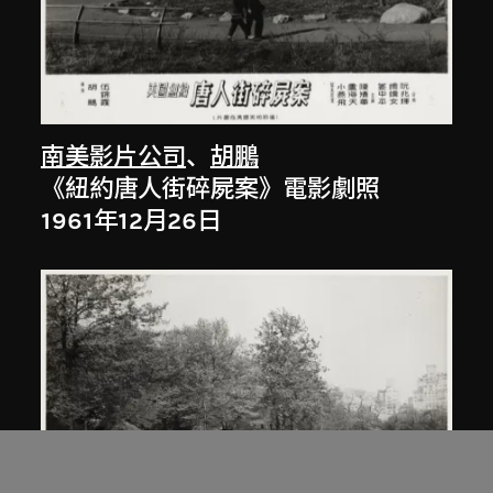
南美影片公司
、
胡鵬
《紐約唐人街碎屍案》電影劇照
1961年12月26日