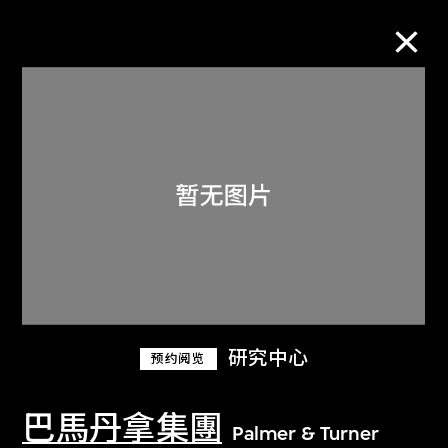
M+藏品
进一步筛选
搜索
关于M+藏品
研究中心
预约阅览
探索世界顶级的二十及二十一世纪视觉
文化藏品。
巴馬丹拿集團
Palmer & Turner