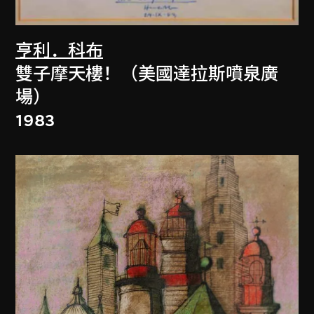
亨利．科布
雙子摩天樓！（美國達拉斯噴泉廣
場）
1983