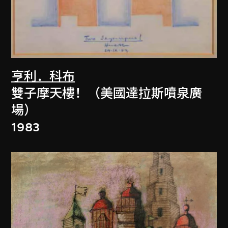
亨利．科布
雙子摩天樓！（美國達拉斯噴泉廣
場）
1983