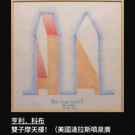
亨利．科布
雙子摩天樓！（美國達拉斯噴泉廣