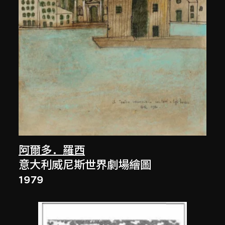
阿爾多．羅西
意大利威尼斯世界劇場繪圖
1979