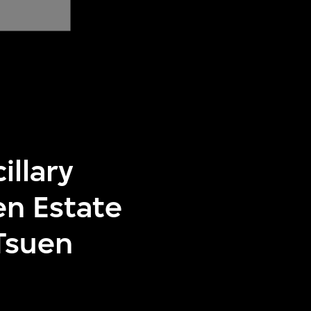
illary
en Estate
Tsuen