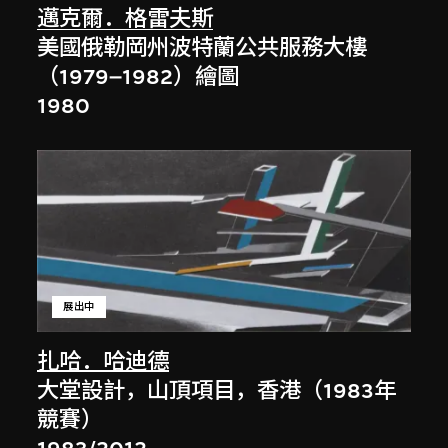
邁克爾．格雷夫斯
美國俄勒岡州波特蘭公共服務大樓
（1979–1982）繪圖
1980
展出中
扎哈．哈迪德
大堂設計，山頂項目，香港（1983年
競賽）