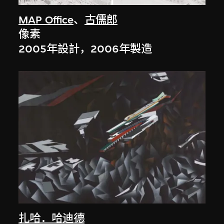
MAP Office
、
古儒郎
像素
2005年設計，2006年製造
扎哈．哈迪德