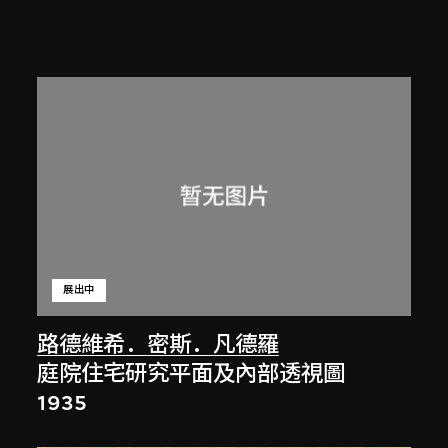
展出中
路德維希．密斯．凡德羅
庭院住宅研究平面及內部透視圖
1935