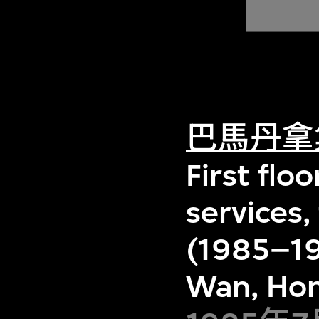
巴馬丹拿
First floo
services
(1985–19
Wan, Ho