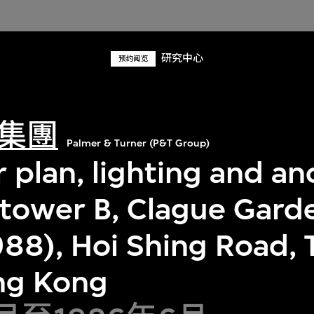
研究中心
预约阅览
集團
Palmer & Turner (P&T Group)
r plan, lighting and anc
, tower B, Clague Gard
88), Hoi Shing Road, 
ng Kong