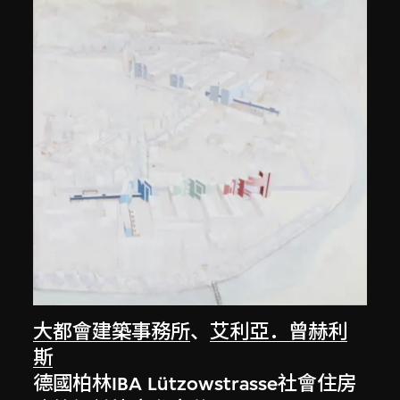
大都會建築事務所
、
艾利亞．曾赫利
斯
德國柏林IBA Lützowstrasse社會住房