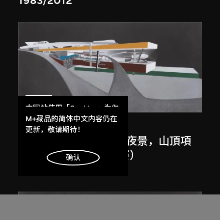
1983/2012
展出中
本网站使用「Cookies」为你
提供最好的网站体验。
M+藏品的简体中文内容仍在
扎哈．哈迪德
了解更多
更新，敬请期待！
斜坡入口／坡度入口，夜景，山頂項
目，香港（1983年競賽）
明白
确认
1983/2012