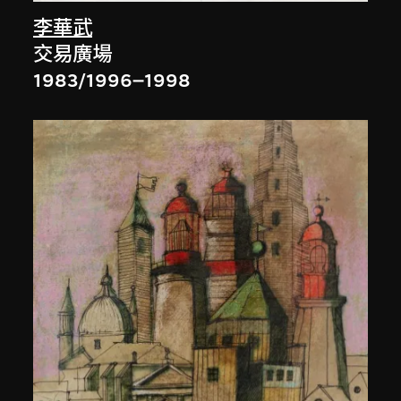
李華武
交易廣場
1983/1996–1998