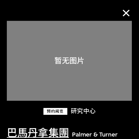
M+藏品
进一步筛选
搜索
关于M+藏品
研究中心
预约阅览
探索世界顶级的二十及二十一世纪视觉
文化藏品。
巴馬丹拿集團
Palmer & Turner