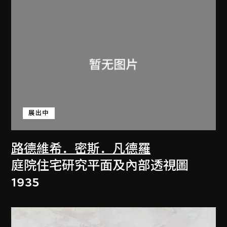
展出中
路德維希．密斯．凡德羅
庭院住宅研究平面及內部透視圖
1935