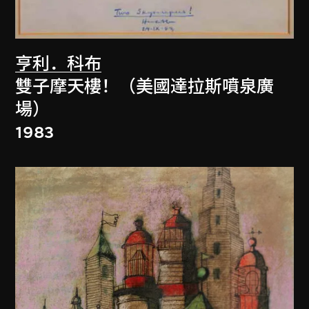
亨利．科布
雙子摩天樓！（美國達拉斯噴泉廣
場）
1983