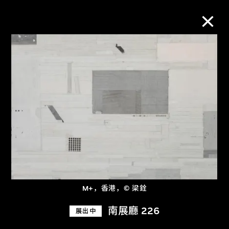
M+藏品
进一步筛选
搜索
关于M+藏品
M+，香港，© 梁銓
探索世界顶级的二十及二十一世纪视觉
文化藏品。
南展廳 226
展出中