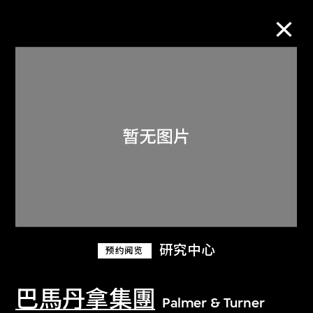
M+藏品
进一步筛选
搜索
关于M+藏品
研究中心
预约阅览
探索世界顶级的二十及二十一世纪视觉
文化藏品。
巴馬丹拿集團
Palmer & Turner