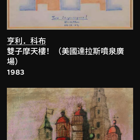
亨利．科布
雙子摩天樓！（美國達拉斯噴泉廣
場）
1983