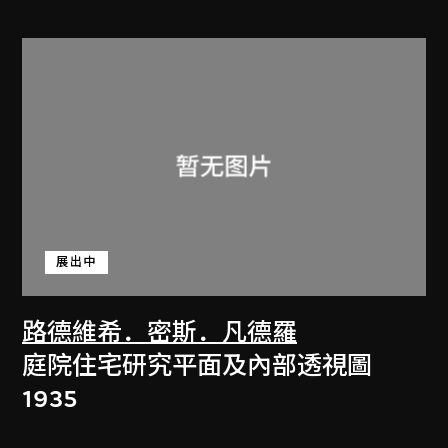
展出中
路德維希．密斯．凡德羅
庭院住宅研究平面及內部透視圖
1935