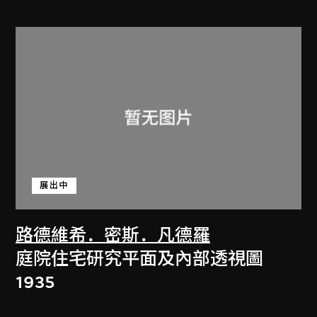
展出中
路德維希．密斯．凡德羅
庭院住宅研究平面及內部透視圖
1935