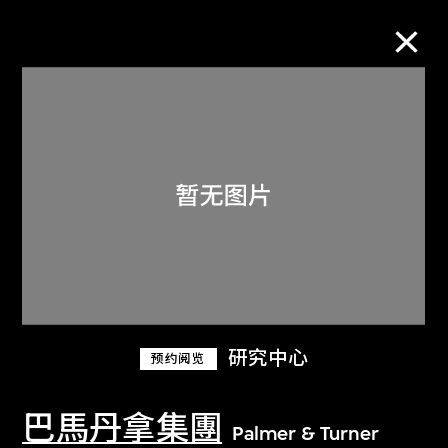
M+藏品
进一步筛选
搜索
关于M+藏品
研究中心
预约阅览
探索世界顶级的二十及二十一世纪视觉
文化藏品。
巴馬丹拿集團
Palmer & Turner