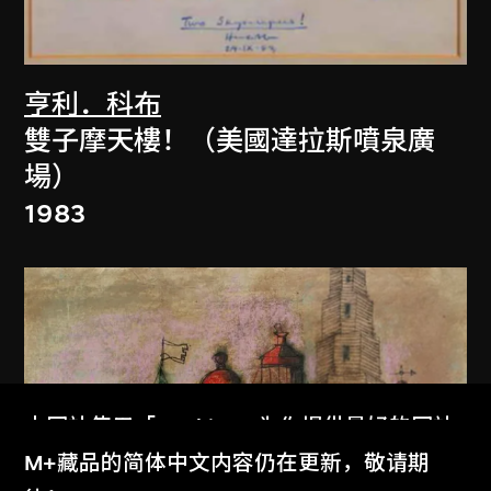
亨利．科布
雙子摩天樓！（美國達拉斯噴泉廣
場）
1983
本网站使用「Cookies」为你提供最好的网站
体验。
M+藏品的简体中文内容仍在更新，敬请期