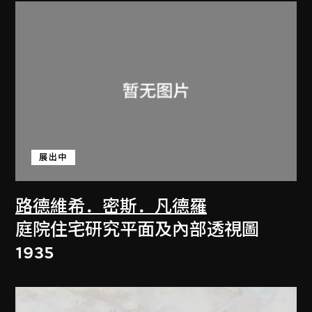
展出中
路德維希．密斯．凡德羅
庭院住宅研究平面及內部透視圖
1935