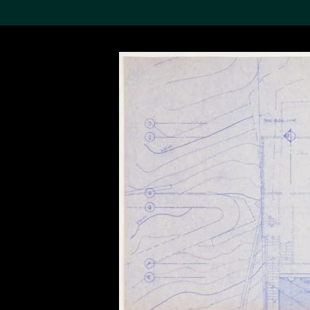
搜索M+藏品
Sea
19,052个结果
进一步筛选
关于M+藏品
探索世界顶级的二十及二十
一世纪视觉文化藏品。