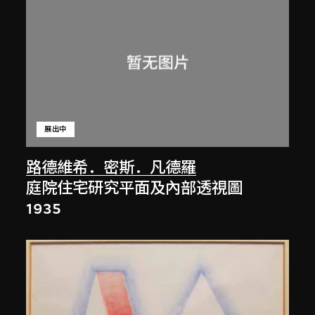
展出中
路德維希．密斯．凡德羅
庭院住宅研究平面及內部透視圖
1935