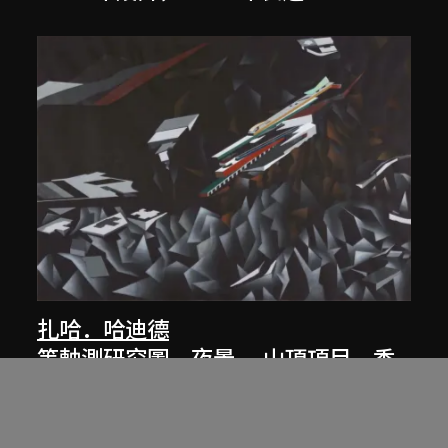
扎哈．哈迪德
等軸測研究圖，夜景， 山頂項目，香
港（1983年競賽）
1991