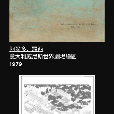
阿爾多．羅西
意大利威尼斯世界劇場繪圖
1979