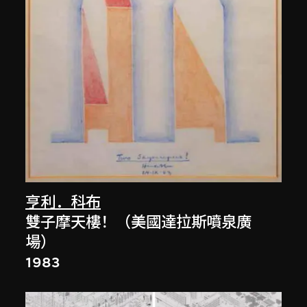
亨利．科布
雙子摩天樓！（美國達拉斯噴泉廣
場）
1983