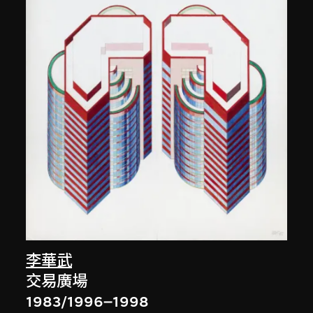
李華武
交易廣場
1983/1996–1998