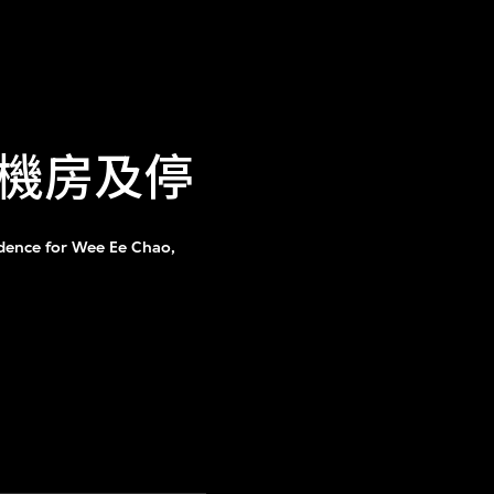
機房及停
dence for Wee Ee Chao,