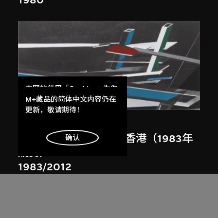
1980
本网站使用「Cookies」为你
展出中
提供最好的网站体验。
M+藏品的简体中文内容仍在
了解更多
更新，敬请期待！
扎哈．哈迪德
大堂設計，山頂項目，香港（1983年
明白
确认
競賽）
1983/2012