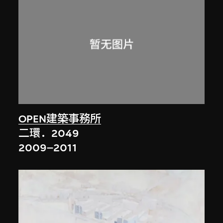
OPEN建築事務所
二環．2049
2009–2011