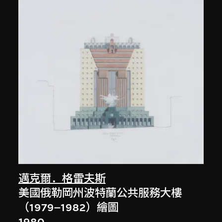
邁克爾．格雷夫斯
美國俄勒岡州波特蘭公共服務大樓
（1979–1982）繪圖