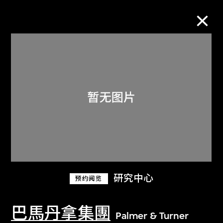
M+藏品
进一步筛选
搜索
关于M+藏品
研究中心
预约阅览
探索世界顶级的二十及二十一世纪视觉
文化藏品。
巴馬丹拿集團
Palmer & Turner