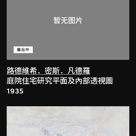
展出中
路德維希．密斯．凡德羅
庭院住宅研究平面及內部透視圖
1935