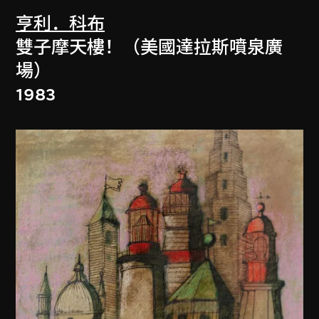
亨利．科布
雙子摩天樓！（美國達拉斯噴泉廣
場）
1983