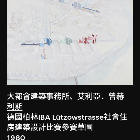
大都會建築事務所
、
艾利亞．曾赫
利斯
德國柏林IBA Lützowstrasse社會住
房建築設計比賽參賽草圖
1980