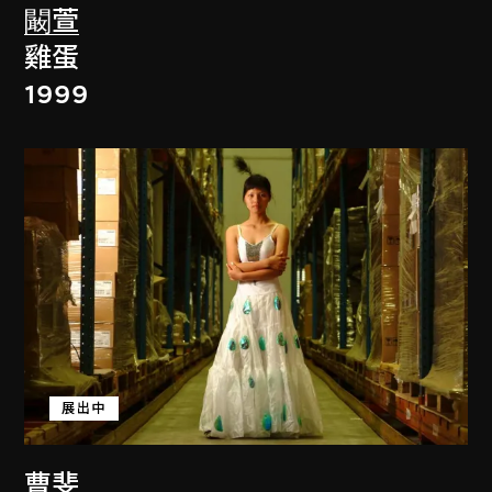
闞萱
雞蛋
1999
展出中
曹斐