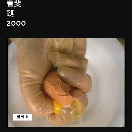
曹斐
鏈
2000
展出中