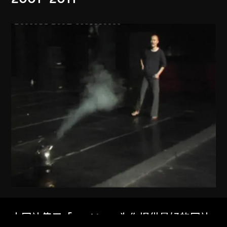
戴陳連
本网站使用「Cookies」为你提供最好的网站
可惜那無情的春風吹落了鮮花吹走了