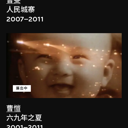
曹斐
人民城寨
2007–2011
展出中
曹愷
六九年之夏
2001–2011