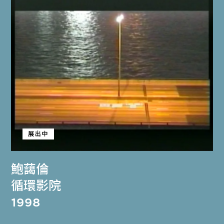
展出中
鮑藹倫
循環影院
1998