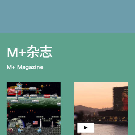
M+杂志
M+ Magazine